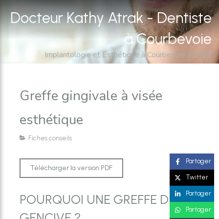
Docteur Kathy Atrak - Dentiste
à Courbevoie
Implantologie et Esthétique à Courbevoie 92400
Greffe gingivale à visée
esthétique
Fiches conseils
Partager
Télécharger la version PDF
Twitter
Partager
POURQUOI UNE GREFFE DE
Partager
GENCIVE ?