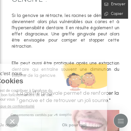
Envoyer
Copier
Si la gencive se rétracte, les racines se dénudent et
deviennent alors plus vulnérables aux caries et à
l’hypersensibilité dentaire. Il en résulte également un
effet disgracieux. Une greffe gingivale peut alors
être envisagée pour corriger et stopper cette
rétraction.
Elle peut aussi être pratiquée après une extraction
dentaire qui entraîne souvent une diminution du
volume de la gencive.
- "La greffe gingivale permet de renforcer la
gencive et de retrouver un joli sourire."