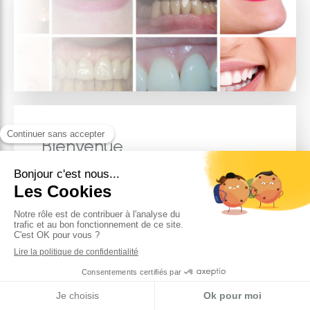
Bienvenue
Bienvenue sur le site du cabinet du Dr Atrak,
dentiste à
Courbevoie
.
Vous trouverez ici un florilège d’informations sur
l’ensemble des soins proposés, qu’ils soient
d’ordre pathologique ou esthétique, ainsi qu’un
accès privilégié et rapide à l’équipe pour poser
vos questions.
Dans un souci constant de limiter les
traitements de même que les coûts de ceux-ci,